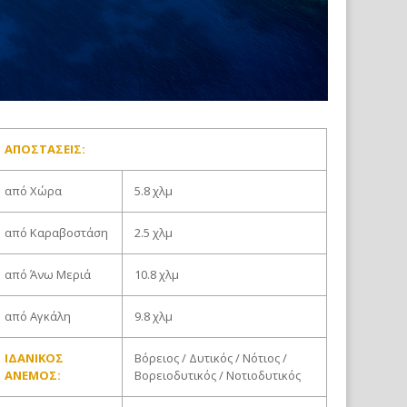
ΑΠΟΣΤΆΣΕΙΣ:
από Χώρα
5.8 χλμ
από Καραβοστάση
2.5 χλμ
από Άνω Μεριά
10.8 χλμ
από Αγκάλη
9.8 χλμ
ΙΔΑΝΙΚΌΣ
Βόρειος / Δυτικός / Νότιος /
ΆΝΕΜΟΣ:
Βορειοδυτικός / Νοτιοδυτικός