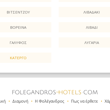
ΒΙΤΣΈΝΤΖΟΥ
ΛΙΒΑΔΆΚΙ
ΒΟΡΕΙΝΆ
ΛΙΒΆΔΙ
ΓΑΛΎΦΟΣ
ΛΥΓΑΡΙΆ
ΚΆΤΕΡΓΟ
ική
Διαμονή
Η Φολέγανδρος
Πως να έρθετε
Χά