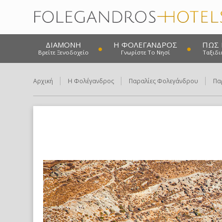
ΔΙΑΜΟΝΉ
Η ΦΟΛΈΓΑΝΔΡΟΣ
ΠΩΣ 
Βρείτε Ξενοδοχείο
Γνωρίστε Το Νησί
Ταξιδι
Αρχική
Η Φολέγανδρος
Παραλίες Φολεγάνδρου
Πα