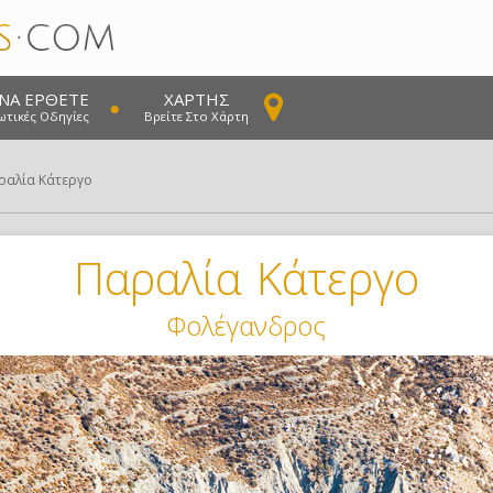
ΝΑ ΈΡΘΕΤΕ
ΧΆΡΤΗΣ
ωτικές Οδηγίες
Βρείτε Στο Χάρτη
ραλία Κάτεργο
Παραλία Κάτεργο
Φολέγανδρος