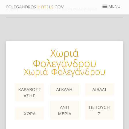
Αρχική
Η Φολέγανδρος
Χωριά Φολεγάνδρου
Χωριά
Φολεγάνδρου
Χωριά Φολεγάνδρου
ΚΑΡΑΒΟΣΤ
ΑΓΚΆΛΗ
ΛΙΒΆΔΙ
ΆΣΗΣ
ΆΝΩ
ΠΕΤΟΎΣΗ
ΧΏΡΑ
ΜΕΡΙΆ
Σ